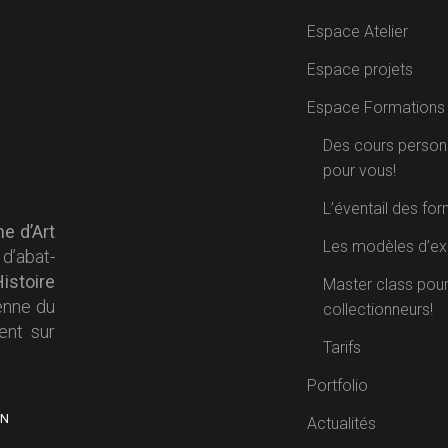
Espace Atelier
Espace projets
Espace Formations
Des cours personn
pour vous!
L’éventail des fo
ne d’Art
Les modèles d’ex
 d’abat-
istoire
Master class pour
ienne du
collectionneurs!
nt sur
Tarifs
Portfolio
IN
Actualités