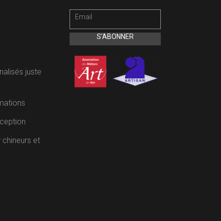
alisés juste
rmations
ception
 chineurs et