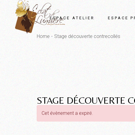
Skip
Panneau de gestion des cookies
to
the
content
ESPACE ATELIER
ESPACE P
Home
Stage découverte contrecollés
STAGE DÉCOUVERTE 
Cet évènement a expiré.