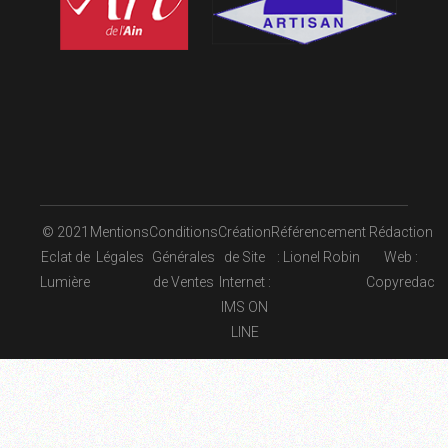
© 2021
Mentions
Conditions
Création
Référencement
Rédaction
Eclat de
Légales
Générales
de Site
: Lionel Robin
Web :
Lumière
de Ventes
Internet :
Copyredac
IMS ON
LINE