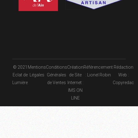
© 2021
Mentions
Conditions
Création
Référencement
Rédaction
Eclat de
Légales
Générales
de Site
: Lionel Robin
Web :
Lumière
de Ventes
Internet :
Copyredac
IMS ON
LINE