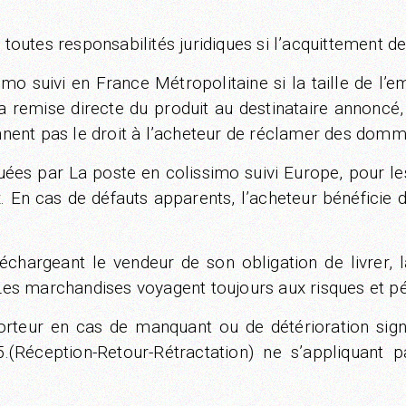
tes responsabilités juridiques si l’acquittement des 
imo suivi en France Métropolitaine si la taille de l’e
la remise directe du produit au destinataire annoncé
onnent pas le droit à l’acheteur de réclamer des domm
uées par La poste en colissimo suivi Europe, pour les
. En cas de défauts apparents, l’acheteur bénéficie 
rgeant le vendeur de son obligation de livrer, la g
 Les marchandises voyagent toujours aux risques et pér
nsporteur en cas de manquant ou de détérioration si
e 5.(Réception-Retour-Rétractation) ne s’appliquant 