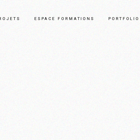
ROJETS
ESPACE FORMATIONS
PORTFOLIO
Des cours
personnalisés juste
pour vous!
L’éventail des
formations
Les modèles
d’exception
Master class pour
chineurs et
collectionneurs!
Tarifs