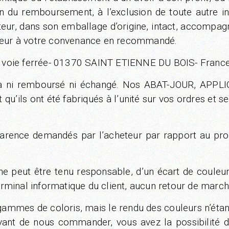
tion du remboursement, à l’exclusion de toute autre 
teur, dans son emballage d’origine, intact, accompag
rteur à votre convenance en recommandé.
 voie ferrée- 01370 SAINT ETIENNE DU BOIS- Franc
e sera ni remboursé ni échangé. Nos ABAT-JOUR, 
 qu’ils ont été fabriqués à l’unité sur vos ordres et s
ence demandés par l’acheteur par rapport au produ
 ne peut être tenu responsable, d’un écart de coule
 terminal informatique du client, aucun retour de marc
ammes de coloris, mais le rendu des couleurs n’étan
Avant de nous commander, vous avez la possibilité 